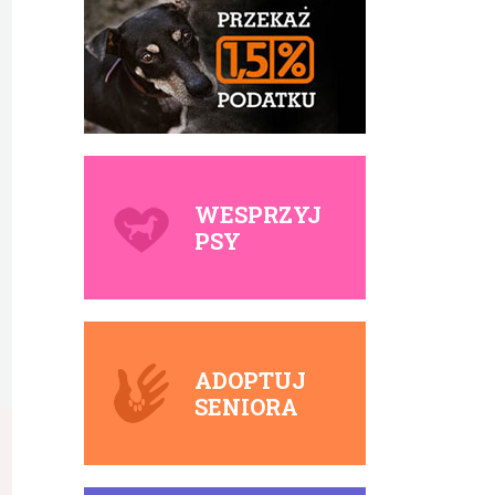
WESPRZYJ
PSY
ADOPTUJ
SENIORA