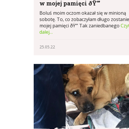
w mojej pamięci ðŸ’”
Boluś moim oczom okazał się w minioną
sobotę. To, co zobaczyłam długo zostani
mojej pamięci ðŸ’” Tak zaniedbanego
Czy
dalej…
25.05.22