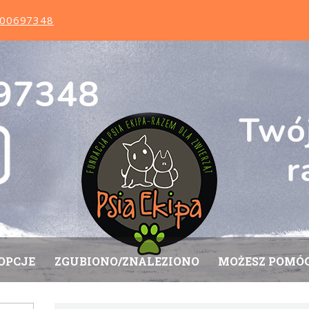
0000697348
OPCJE
ZGUBIONO/ZNALEZIONO
MOŻESZ POMÓ