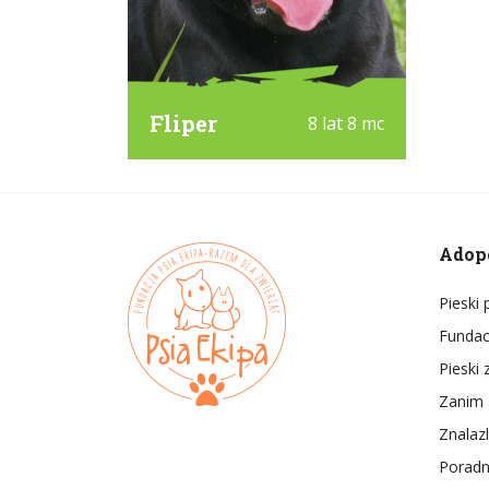
Fliper
8 lat 8 mc
Adop
Pieski
Fundac
Pieski 
Zanim 
Znalaz
Poradn