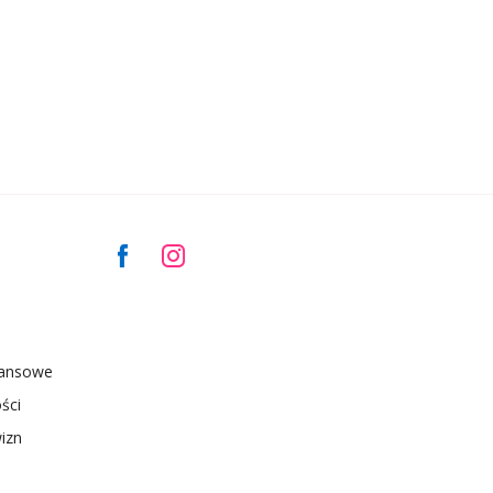
nansowe
ści
izn