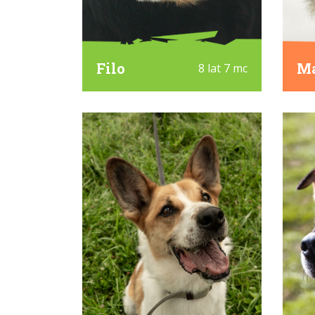
Filo
M
8 lat 7 mc