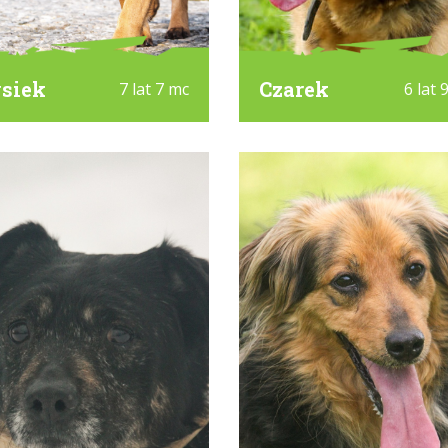
siek
Czarek
7 lat 7 mc
6 lat 