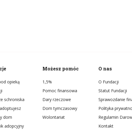
cje
Możesz pomóc
O nas
 pod opieką
1,5%
O Fundacji
ji
Pomoc finansowa
Statut Fundacji
ze schroniska
Dary rzeczowe
Sprawozdanie fi
adoptujesz
Dom tymczasowy
Polityka prywatno
ly dom
Wolontariat
Regulamin Darow
ik adopcyjny
Kontakt