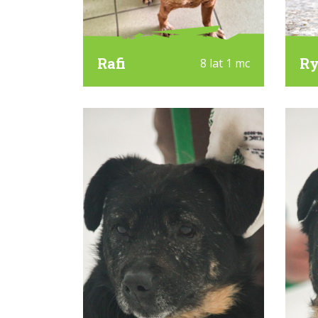
Rafi
Ry
8 lat 1 mc