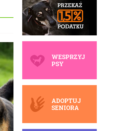
WESPRZYJ
PSY
ADOPTUJ
SENIORA