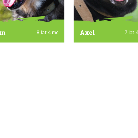
om
Axel
8 lat 4 mc
7 lat 