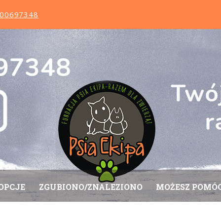
0000697348
OPCJE
ZGUBIONO/ZNALEZIONO
MOŻESZ POMÓ