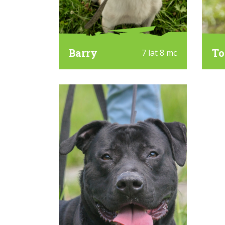
Barry
T
7 lat 8 mc