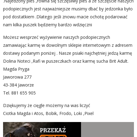
.Najedzony pies ,równa się szczęśliwy pies a że szczęście naszych
podopiecznych jest najważniejsze musimy dbać by jedzonka było
pod dostatkiem .Dlatego jeśli znowu macie ochotę podarować
nam kilka puszek będziemy bardzo wdzięczni
Możesz wesprzeć wyżywienie naszych podopiecznych
zamawiając karmę w dowolnym sklepie internetowym z adresem
dostawy podanym poniżej . Nasze psiaki najchętniej jedzą karmę
Dolina Noteci ,Rafi w puszeczkach oraz karmę sucha Brit Adult.
Magda Pryga
Jaworowa 277
43-384 Jaworze
Tel. 881 655 905
Dziękujemy że cięgle możemy na was liczyć
Ciotka Magda i Atos, Bobik, Frodo, Loki ,Pixel