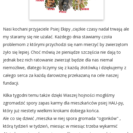
Nasi kochani przyjaciele Psiej Ekipy ,ciężkie czasy nadal trwają ale
my staramy się nie użalać. Każdego dnia stawiamy czoła
problemom z którymi przychodzi się nam mierzyć by zwierzętom
żyło się lepiej. Choć mówią że pieniądze szczęścia nie dają to
jednak bez nich ratowanie zwierząt będzie dla nas niemal
niemożliwe, dlatego liczymy się z każdą złotówką i dziękujemy z
całego serca za każdą darowiznę przekazaną na cele naszej
fundacji.
Kilka tygodni temu także dzięki Waszej hojności mogliśmy
zgromadzić spory zapas karmy dla mieszkańców psiej HAU-py,
który już niestety wielkimi krokami dobiega końca.
Ale co się dziwić ,mieszka w niej spora gromada "ogonków" ,
którą tydzień w tydzień, miesiąc w miesiąc trzeba wykarmić