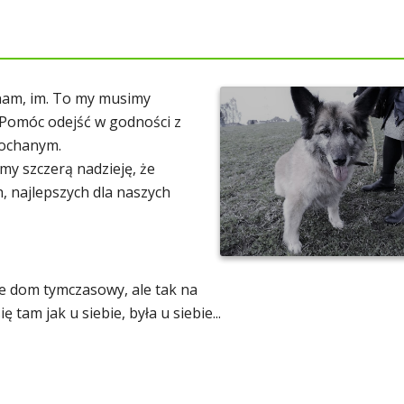
 nam, im. To my musimy
. Pomóc odejść w godności z
kochanym.
my szczerą nadzieję, że
 najlepszych dla naszych
zce dom tymczasowy, ale tak na
 tam jak u siebie, była u siebie...