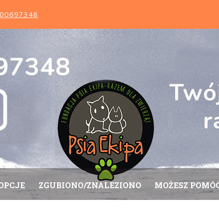
0000697348
OPCJE
ZGUBIONO/ZNALEZIONO
MOŻESZ POMÓ