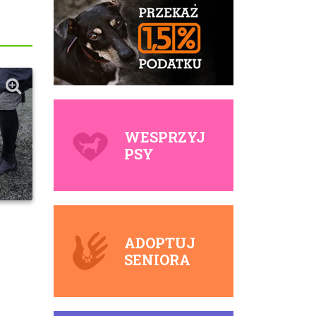
WESPRZYJ
PSY
ADOPTUJ
SENIORA