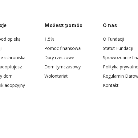
cje
Możesz pomóc
O nas
 pod opieką
1,5%
O Fundacji
ji
Pomoc finansowa
Statut Fundacji
ze schroniska
Dary rzeczowe
Sprawozdanie fi
adoptujesz
Dom tymczasowy
Polityka prywatno
ly dom
Wolontariat
Regulamin Darow
ik adopcyjny
Kontakt