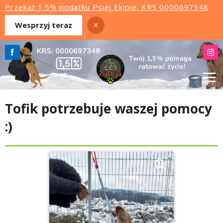
Przekaż 1.5% podatku Psiej Ekipie, KRS 0000697348
Wesprzyj teraz
Tofik potrzebuje waszej pomocy
:)