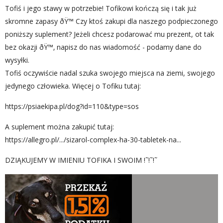
Tofiś i jego stawy w potrzebie! Tofikowi kończą się i tak już
skromne zapasy ðŸ™ Czy ktoś zakupi dla naszego podpieczonego
poniższy suplement? Jeżeli chcesz podarować mu prezent, ot tak
bez okazji ðŸ™‚ napisz do nas wiadomość - podamy dane do
wysyłki.
Tofiś oczywiście nadal szuka swojego miejsca na ziemi, swojego
jedynego człowieka. Więcej o Tofiku tutaj:
https://psiaekipa.pl/dog?id=110&type=sos
A suplement można zakupić tutaj:
https://allegro.pl/.../sizarol-complex-ha-30-tabletek-na...
DZIĄKUJEMY W IMIENIU TOFIKA I SWOIM !˜!˜!˜