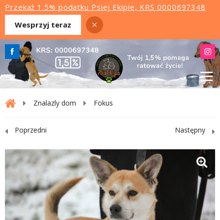
Przekaż 1.5% podatku Psiej Ekipie, KRS 0000697348
Wesprzyj teraz
Znalazly dom
Fokus
Poprzedni
Następny