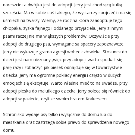
nareszcie ta dwójka jest do adopcji. Jerry jest chodzącą kulką
szczęścia. Ma w sobie coś takiego, że wystarczy spojrzeć i ma się
uśmiech na twarzy. Wiemy, że rodzina która zaadoptuje tego
chłopaka, zyska fajnego i oddanego przyjaciela. Jerry z innymi
psami raczej nie ma większych problemów. Oczywiście przy
adopcji do drugiego psa, wymagane są spacery zapoznawcze.
Jerry nie wykazuje grama agresji wobec człowieka. Stosunek do
dzieci jest nam nieznany ,więc przy adopcji warto spotkać się
parę razy i zobaczyć jak piesek odnajduje się w towarzystwie
dziecka. Jerry ma ogromne pokłady energii i często w dużych
emocjach się ekscytuje. Warto właśnie mieć to na uwadze, przy
adopcji pieska do malutkiego dziecka. Jerry poleca się również do
adopcji w pakiecie, czyli ze swoim bratem Krakersem.
Schronisko wydaje psy tylko i wyłącznie do domu lub do
mieszkania oraz zastrzega sobie prawo do sprawdzenia nowego
domu.