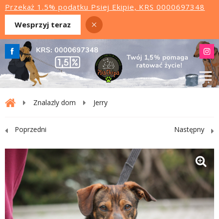
Przekaż 1.5% podatku Psiej Ekipie, KRS 0000697348
Wesprzyj teraz
Znalazly dom
Jerry
Poprzedni
Następny