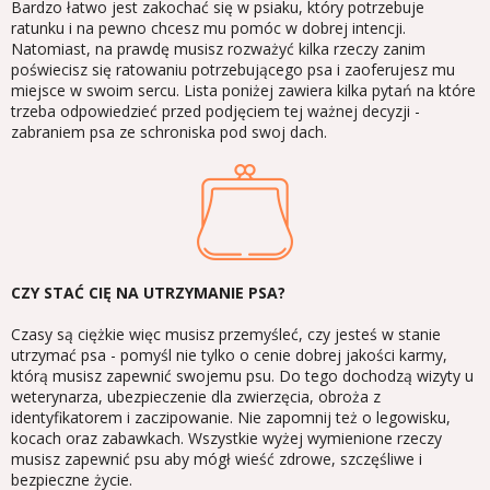
Bardzo łatwo jest zakochać się w psiaku, który potrzebuje
ratunku i na pewno chcesz mu pomóc w dobrej intencji.
Natomiast, na prawdę musisz rozważyć kilka rzeczy zanim
poświecisz się ratowaniu potrzebującego psa i zaoferujesz mu
miejsce w swoim sercu. Lista poniżej zawiera kilka pytań na które
trzeba odpowiedzieć przed podjęciem tej ważnej decyzji -
zabraniem psa ze schroniska pod swoj dach.
CZY STAĆ CIĘ NA UTRZYMANIE PSA?
Czasy są ciężkie więc musisz przemyśleć, czy jesteś w stanie
utrzymać psa - pomyśl nie tylko o cenie dobrej jakości karmy,
którą musisz zapewnić swojemu psu. Do tego dochodzą wizyty u
weterynarza, ubezpieczenie dla zwierzęcia, obroża z
identyfikatorem i zaczipowanie. Nie zapomnij też o legowisku,
kocach oraz zabawkach. Wszystkie wyżej wymienione rzeczy
musisz zapewnić psu aby mógł wieść zdrowe, szczęśliwe i
bezpieczne życie.