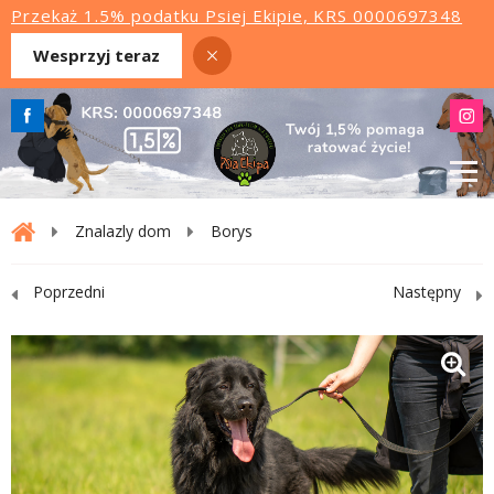
Przekaż 1.5% podatku Psiej Ekipie, KRS 0000697348
Wesprzyj teraz
Znalazly dom
Borys
Poprzedni
Następny