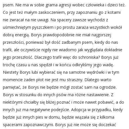
psem. Nie ma w sobie grama agresji wobec człowieka i dzieci też.
Co jest też małym zaskoczeniem, przy zapoznaniu go z kotami
nie zwracał na nie uwagi. Na spacery zawsze wychodzi z
uśmiechniętym pyszczkiem i po prostu zaraża wszystkich wokół
dobrą energią. Borys prawdopodobnie nie miał najgorszej
przeszłości, ponieważ był dość zadbanym psem, kiedy do nas
trafił, ale oczywiście nigdy nie wiadomo jak wyglądała dokładnie
jego przeszłość. Dlaczego trafił więc do schroniska? Borys już
trochę czasu u nas spędził i w końcu odkryliśmy jego wadę.
Niestety Borys lubi wybierać się na samotne wędrówki i w tym
momencie żaden płot nie jest mu straszny. Dlatego warto
pamiętać, że Borys nie będzie mógł zostać sam na ogrodzie.
Borys w stosunku do innych psów ma różne nastawienie. Z
niektórymi chciałby się bliżej poznać i może nawet pobawić, a do
innych już ma negatywne podejście. Adopcja w przypadku, kiedy
będzie już innych pies w domu, będzie wiązała się z kilkoma
spacerami zapoznawczymi. Borys już nie może się doczekać